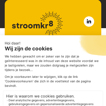
John M Keynesplein 12
1066 EP Amsterdam
Noord-Holland
085 - 00 69 929
hallo@stroomkr8.nl