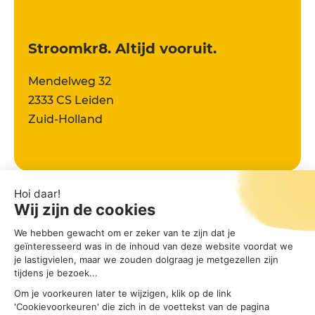
Stroomkr8. Altijd vooruit.
Mendelweg 32
2333 CS Leiden
Zuid-Holland
Eerst contact opnemen?
Natuurlijk staan onze Stroomkr8 consultans voor je klaar
om al je vragen over
congestie
te beantwoorden.
Contact opnemen