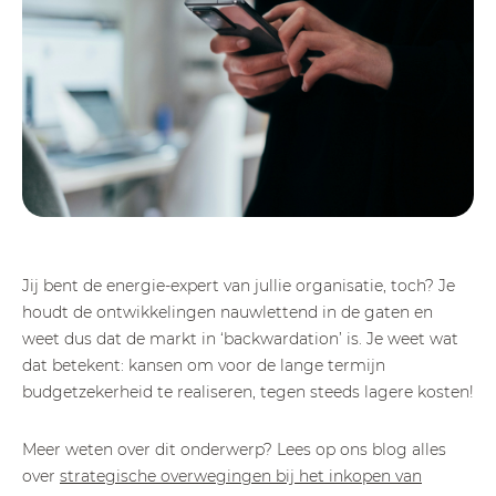
Jij bent de energie-expert van jullie organisatie, toch? Je
houdt de ontwikkelingen nauwlettend in de gaten en
weet dus dat de markt in ‘backwardation’ is. Je weet wat
dat betekent: kansen om voor de lange termijn
budgetzekerheid te realiseren, tegen steeds lagere kosten!
Meer weten over dit onderwerp? Lees op ons blog alles
over
strategische overwegingen bij het inkopen van