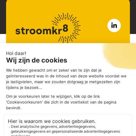
John M Keynesplein 12
1066 EP Amsterdam
Noord-Holland
085 - 00 69 929
hallo@stroomkr8.nl