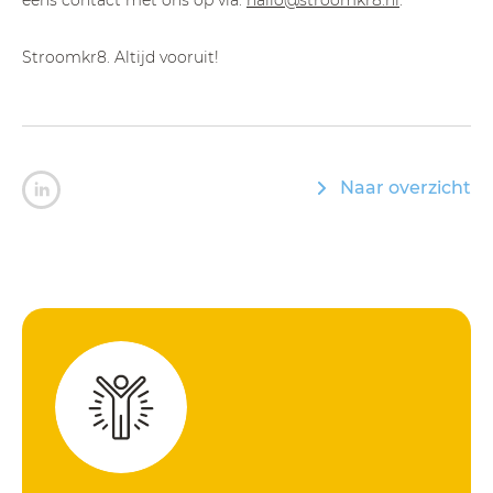
eens contact met ons op via:
hallo@stroomkr8.nl
.
Stroomkr8. Altijd vooruit!
Naar overzicht