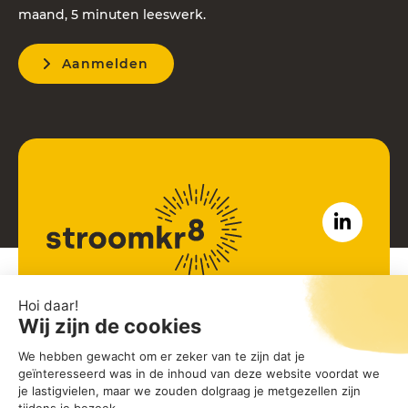
maand, 5 minuten leeswerk.
Aanmelden
John M Keynesplein 12
1066 EP Amsterdam
Noord-Holland