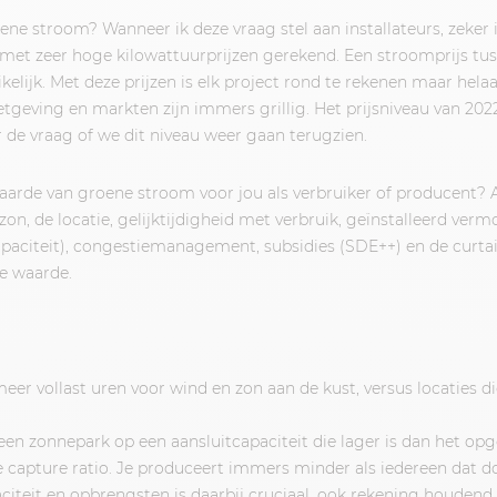
ne stroom? Wanneer ik deze vraag stel aan installateurs, zeker in
met zeer hoge kilowattuurprijzen gerekend. Een stroomprijs tu
elijk. Met deze prijzen is elk project rond te rekenen maar helaas
tgeving en markten zijn immers grillig. Het prijsniveau van 2022
r de vraag of we dit niveau weer gaan terugzien.
aarde van groene stroom voor jou als verbruiker of producent? Al
zon, de locatie, gelijktijdigheid met verbruik, geïnstalleerd verm
paciteit), congestiemanagement, subsidies (SDE++) en de curta
e waarde.
eer vollast uren voor wind en zon aan de kust, versus locaties di
een zonnepark op een aansluitcapaciteit die lager is dan het o
 capture ratio. Je produceert immers minder als iedereen dat do
citeit en opbrengsten is daarbij cruciaal, ook rekening houdend