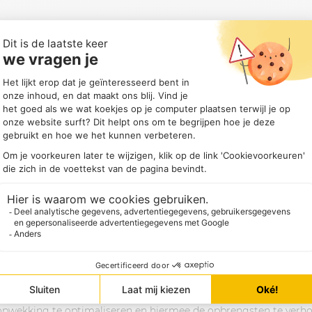
ratio’s de afgelopen jaren zijn gedaald, simpelweg door de flink
e groei van afname op dezelfde momenten tegenover staat. Wat
 ten opzichte van de gemiddelde markt lager is geworden. Er is 
enten dat er veel duurzame energie wordt geproduceerd.
n op basis van standaard profielen:
 nog 0,7 (~30% afslag ten opzichte van ongewogen marktprijzen) 
 50%!!) waarbij de waarde dus nog maar 36,76 euro per MWh is. 
r veel minder dan bij zon. De vraag is wel hoe dit er in de toek
t in op meer windparken, dus misschien wordt de toekomst wel to
n gemiddelde profielen voor Nederland, en deze kunnen dus flink
ich dus met name op de historische trend en laat zien wat de uit
 de EPEX Day-Ahead markt had verkocht. Gelukkig zijn er tal v
 opwekking te optimaliseren en hiermee de opbrengsten te verho