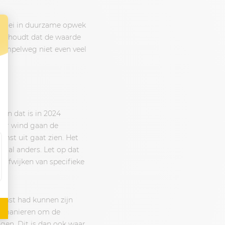
e groei in duurzame opwek
 inhoudt dat de waarde
simpelweg niet even veel
en dat is in 2024
Voor wind gaan de
omst uit gaat zien. Het
taal anders. Let op dat
 afwijken van specifieke
komst had kunnen zijn
an manieren om de
gen. Dit is dan ook waar