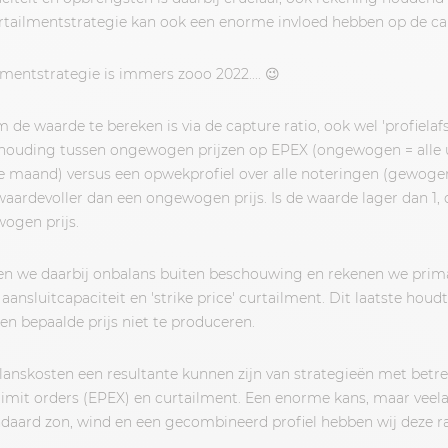
tailmentstrategie kan ook een enorme invloed hebben op de cap
entstrategie is immers zooo 2022.... 😉
de waarde te bereken is via de capture ratio, ook wel 'profielafs
erhouding tussen ongewogen prijzen op EPEX (ongewogen = alle
de maand) versus een opwekprofiel over alle noteringen (gewogen)
 waardevoller dan een ongewogen prijs. Is de waarde lager dan 1, 
ogen prijs.
en we daarbij onbalans buiten beschouwing en rekenen we primai
aansluitcapaciteit en 'strike price' curtailment. Dit laatste houd
n bepaalde prijs niet te produceren.
anskosten een resultante kunnen zijn van strategieën met betr
 limit orders (EPEX) en curtailment. Een enorme kans, maar vee
ndaard zon, wind en een gecombineerd profiel hebben wij deze ra