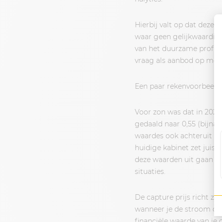
Hierbij valt op dat deze 
waar geen gelijkwaardig
van het duurzame profiel
vraag als aanbod op mom
Een paar rekenvoorbeelde
Voor zon was dat in 2023
gedaald naar 0,55 (bijna
waardes ook achteruit maa
huidige kabinet zet juis
deze waarden uit gaan va
situaties.
De capture prijs richt z
wanneer je de stroom op
financiële waarde van je